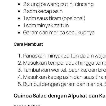
2 siung bawang putih, cincang
2 sdm kecap asin
1 sdm saus tiram (opsional)
1 sdm minyak zaitun
Garam dan merica secukupnya
Cara Membuat
Panaskan minyak zaitun dalam waja
Masukkan tempe, aduk hingga temp
Tambahkan wortel, paprika, dan brok
Masukkan kecap asin dan saus tira
Bumbui dengan garam dan merica. S
Quinoa Salad dengan Alpukat dan K