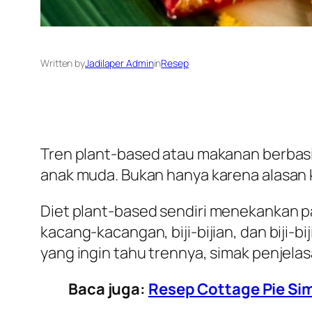
Written by
Jadilaper Admin
in
Resep
Tren plant-based atau makanan berbas
anak muda. Bukan hanya karena alasan 
Diet
plant-based
sendiri menekankan p
kacang-kacangan, biji-bijian, dan biji-
yang ingin tahu trennya, simak penjela
Baca juga:
Resep Cottage Pie Simp