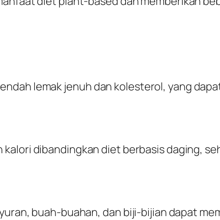
manfaat diet
plant-based
dan memberikan bebe
endah lemak jenuh dan kolesterol, yang dap
kalori dibandingkan diet berbasis daging, 
ayuran, buah-buahan, dan biji-bijian dapat m