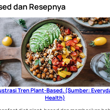
ased dan Resepnya
lustrasi Tren Plant-Based. (Sumber: Everyd
Health)