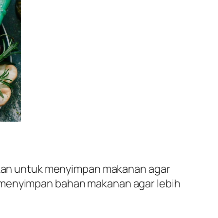
akukan untuk menyimpan makanan agar
a menyimpan bahan makanan agar lebih