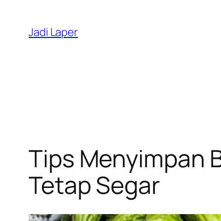
Skip
to
Jadi Laper
content
Tips Menyimpan 
Tetap Segar