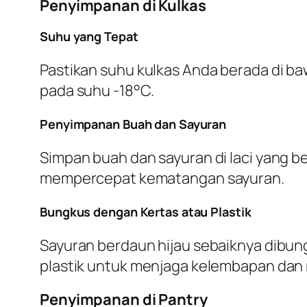
Penyimpanan di Kulkas
Suhu yang Tepat
Pastikan suhu kulkas Anda berada di b
pada suhu -18°C.
Penyimpanan Buah dan Sayuran
Simpan buah dan sayuran di laci yang b
mempercepat kematangan sayuran.
Bungkus dengan Kertas atau Plastik
Sayuran berdaun hijau sebaiknya dibu
plastik untuk menjaga kelembapan dan
Penyimpanan di Pantry