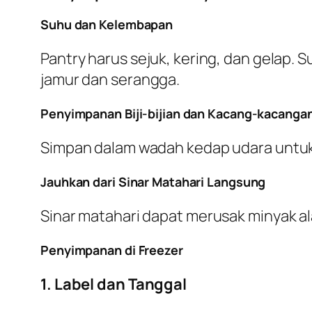
Suhu dan Kelembapan
Pantry harus sejuk, kering, dan gelap
jamur dan serangga.
Penyimpanan Biji-bijian dan Kacang-kacanga
Simpan dalam wadah kedap udara untuk
Jauhkan dari Sinar Matahari Langsung
Sinar matahari dapat merusak minyak a
Penyimpanan di Freezer
1. Label dan Tanggal