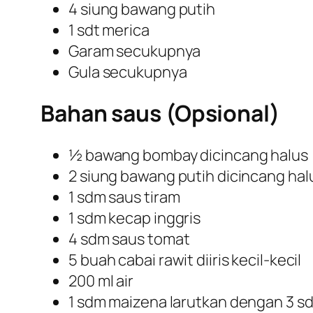
4 siung bawang putih
1 sdt merica
Garam secukupnya
Gula secukupnya
Bahan saus (Opsional)
½ bawang bombay dicincang halus
2 siung bawang putih dicincang hal
1 sdm saus tiram
1 sdm kecap inggris
4 sdm saus tomat
5 buah cabai rawit diiris kecil-kecil
200 ml air
1 sdm maizena larutkan dengan 3 sd