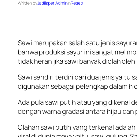
Written by
Jadilaper Admin
in
Resep
Sawi merupakan salah satu jenis sayuran
bahwa produksi sayur ini sangat melimpa
tidak heran jika sawi banyak diolah ole
Sawi sendiri terdiri dari dua jenis yaitu
digunakan sebagai pelengkap dalam hi
Ada pula sawi putih atau yang dikenal 
dengan warna gradasi antara hijau dan 
Olahan sawi putih yang terkenal adalah 
viral di dunia maya yaitu, sawi gulung