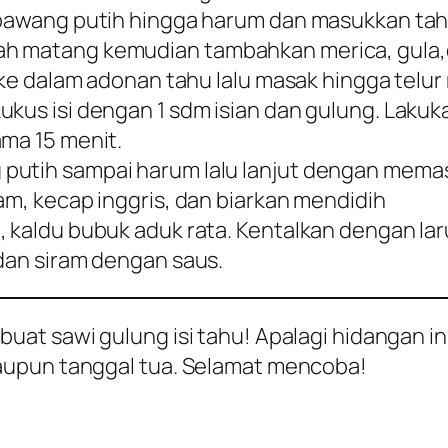
s bawang putih hingga harum dan masukkan ta
ah matang kemudian tambahkan merica, gula
u ke dalam adonan tahu lalu masak hingga telur
ukus isi dengan 1 sdm isian dan gulung. Lakuk
ama 15 menit.
 putih sampai harum lalu lanjut dengan mem
am, kecap inggris, dan biarkan mendidih
, kaldu bubuk aduk rata. Kentalkan dengan la
 dan siram dengan saus.
t sawi gulung isi tahu! Apalagi hidangan ini
aupun tanggal tua. Selamat mencoba!