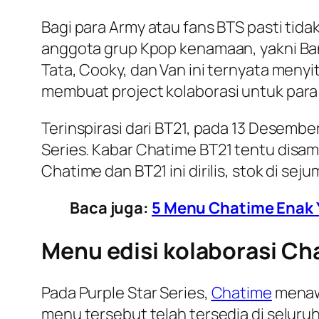
Bagi para Army atau fans BTS pasti tidak
anggota grup Kpop kenamaan, yakni Ba
Tata, Cooky, dan Van ini ternyata meny
membuat
project
kolaborasi untuk par
Terinspirasi dari BT21, pada 13 Desemb
Series
. Kabar Chatime BT21 tentu disam
Chatime dan BT21 ini dirilis, stok di se
Baca juga:
5 Menu Chatime Enak
Menu edisi kolaborasi Ch
Pada
Purple Star Series
,
Chatime
menawa
menu tersebut telah tersedia di seluru