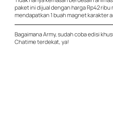
Tidak hanya kemasan berdesain animas
paket ini dijual dengan harga Rp42 ribu
mendapatkan 1 buah magnet karakter an
Bagaimana Army, sudah coba edisi khu
Chatime terdekat, ya!