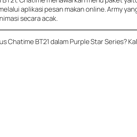
i BT21, Chatime menawarkan menu paket yai
 melalui aplikasi pesan makan
online
. Army ya
imasi secara acak.
sus Chatime BT21 dalam
Purple Star Series
? Ka