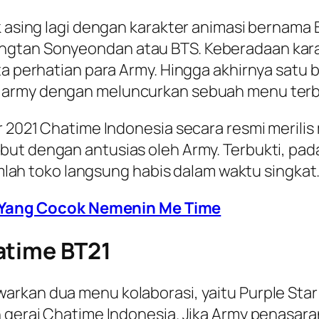
 asing lagi dengan karakter animasi bernama BT
ngtan Sonyeondan atau BTS. Keberadaan karak
ita perhatian para Army. Hingga akhirnya sat
a army dengan meluncurkan sebuah menu terb
er 2021 Chatime Indonesia secara resmi meril
but dengan antusias oleh Army. Terbukti, pad
jumlah toko langsung habis dalam waktu singkat
 Yang Cocok Nemenin Me Time
atime BT21
rkan dua menu kolaborasi, yaitu Purple Star 
h gerai Chatime Indonesia. Jika Army penasara