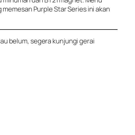
tu minuman dan BT21 magnet. Menu
ng memesan
Purple Star Series
ini akan
lau belum, segera kunjungi gerai