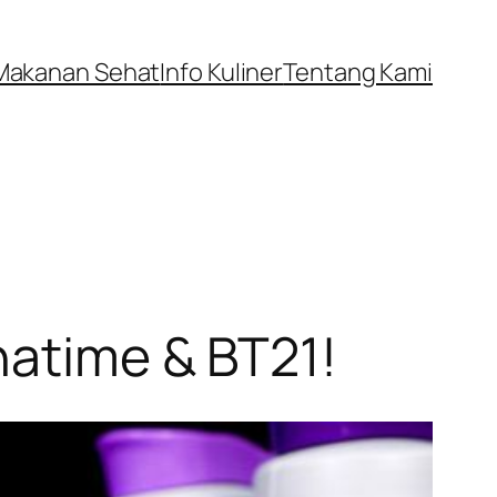
Makanan Sehat
Info Kuliner
Tentang Kami
hatime & BT21!