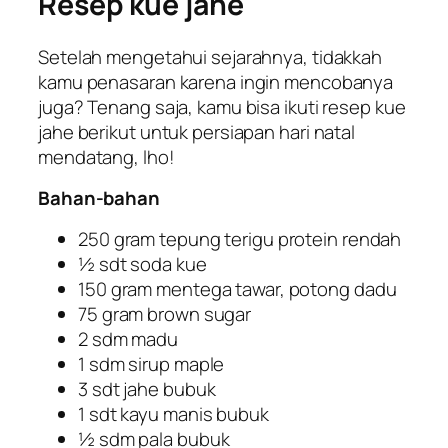
Resep kue jahe
Setelah mengetahui sejarahnya, tidakkah
kamu penasaran karena ingin mencobanya
juga? Tenang saja, kamu bisa ikuti resep kue
jahe berikut untuk persiapan hari natal
mendatang,
lho
!
Bahan-bahan
250 gram tepung terigu protein rendah
½ sdt soda kue
150 gram mentega tawar, potong dadu
75 gram brown sugar
2 sdm madu
1 sdm sirup maple
3 sdt jahe bubuk
1 sdt kayu manis bubuk
½ sdm pala bubuk