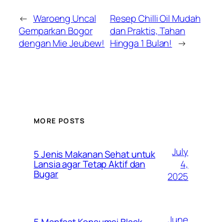
←
Waroeng Uncal
Resep Chilli Oil Mudah
Gemparkan Bogor
dan Praktis, Tahan
dengan Mie Jeubew!
Hingga 1 Bulan!
→
MORE POSTS
July
5 Jenis Makanan Sehat untuk
4,
Lansia agar Tetap Aktif dan
Bugar
2025
June