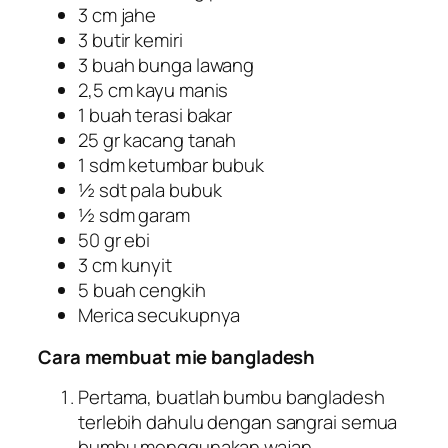
3 cm jahe
3 butir kemiri
3 buah bunga lawang
2,5 cm kayu manis
1 buah terasi bakar
25 gr kacang tanah
1 sdm ketumbar bubuk
½ sdt pala bubuk
½ sdm garam
50 gr ebi
3 cm kunyit
5 buah cengkih
Merica secukupnya
Cara membuat mie bangladesh
Pertama, buatlah bumbu bangladesh
terlebih dahulu dengan sangrai semua
bumbu menggunakan wajan.