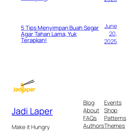
June
5 Tips Menyimpan Buah Segar
20,
Agar Tahan Lama, Yuk
Terapkan!
2025
Blog
Events
Jadi Laper
About
Shop
FAQs
Patterns
Authors
Themes
Make it Hungry