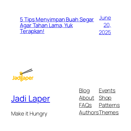
June
5 Tips Menyimpan Buah Segar
20,
Agar Tahan Lama, Yuk
Terapkan!
2025
Blog
Events
Jadi Laper
About
Shop
FAQs
Patterns
Authors
Themes
Make it Hungry