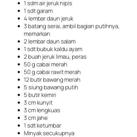
1 sdm air jeruk nipis
1 sdt garam
4 lembar daun jeruk
3 batang serai, ambil bagian putihnya,
memarkan
2 lembar daun salam
1 sdt bubuk kaldu ayam
2 buah jeruk limau, peras
50 g cabai merah
50 g cabai rawit merah
12 butir bawang merah
5 siung bawang putih
5 butir kemiri
3 cm kunyit
3 cm lengkuas
3 cm jahe
1 sdt ketumbar
Minyak secukupnya