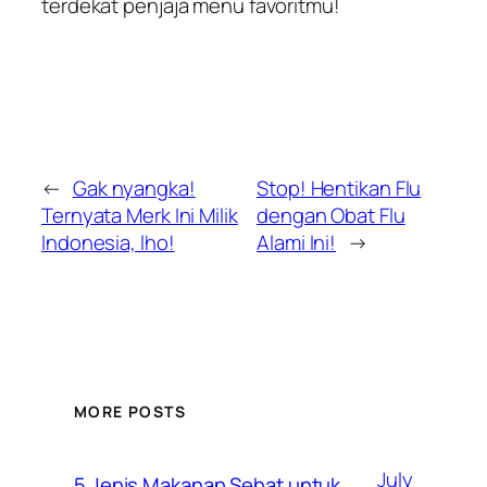
terdekat penjaja menu favoritmu!
←
Gak nyangka!
Stop! Hentikan Flu
Ternyata Merk Ini Milik
dengan Obat Flu
Indonesia, lho!
Alami Ini!
→
MORE POSTS
July
5 Jenis Makanan Sehat untuk