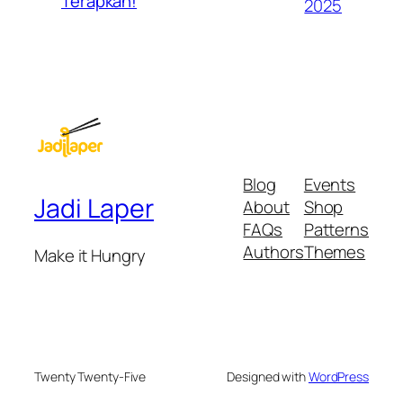
Terapkan!
2025
Blog
Events
Jadi Laper
About
Shop
FAQs
Patterns
Authors
Themes
Make it Hungry
Twenty Twenty-Five
Designed with
WordPress