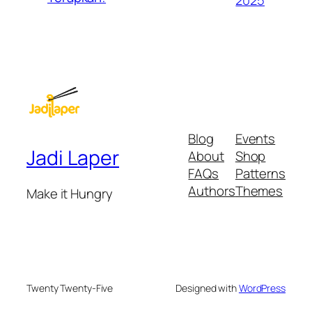
2025
Blog
Events
Jadi Laper
About
Shop
FAQs
Patterns
Authors
Themes
Make it Hungry
Twenty Twenty-Five
Designed with
WordPress