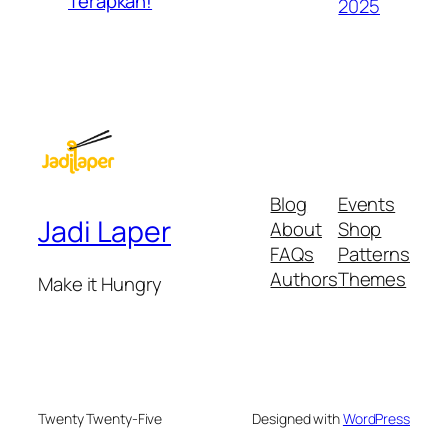
Terapkan!
2025
Blog
Events
Jadi Laper
About
Shop
FAQs
Patterns
Authors
Themes
Make it Hungry
Twenty Twenty-Five
Designed with
WordPress