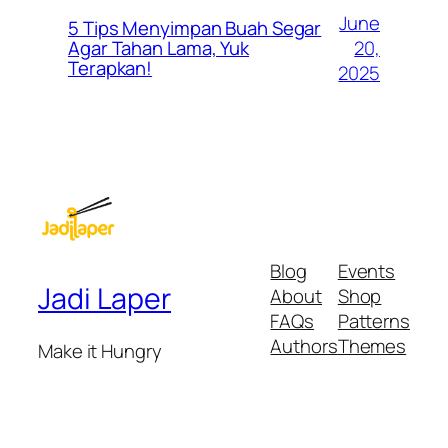
June
5 Tips Menyimpan Buah Segar
20,
Agar Tahan Lama, Yuk
Terapkan!
2025
Blog
Events
Jadi Laper
About
Shop
FAQs
Patterns
Authors
Themes
Make it Hungry