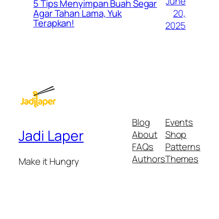
June
5 Tips Menyimpan Buah Segar
20,
Agar Tahan Lama, Yuk
Terapkan!
2025
Blog
Events
Jadi Laper
About
Shop
FAQs
Patterns
Authors
Themes
Make it Hungry