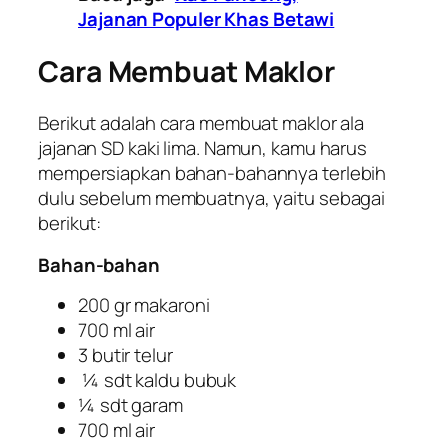
Jajanan Populer Khas Betawi
Cara Membuat Maklor
Berikut adalah cara membuat maklor ala
jajanan SD kaki lima. Namun, kamu harus
mempersiapkan bahan-bahannya terlebih
dulu sebelum membuatnya, yaitu sebagai
berikut:
Bahan-bahan
200 gr makaroni
700 ml air
3 butir telur
¼ sdt kaldu bubuk
¼ sdt garam
700 ml air