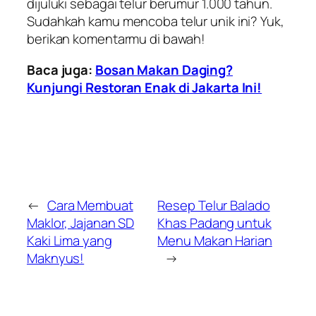
dijuluki sebagai telur berumur 1.000 tahun.
Sudahkah kamu mencoba telur unik ini? Yuk,
berikan komentarmu di bawah!
Baca juga:
Bosan Makan Daging?
Kunjungi Restoran Enak di Jakarta Ini!
←
Cara Membuat
Resep Telur Balado
Maklor, Jajanan SD
Khas Padang untuk
Kaki Lima yang
Menu Makan Harian
Maknyus!
→