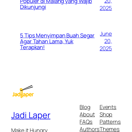
20,
Populer di Malang yang Wajib
Dikunjungi
2025
June
5 Tips Menyimpan Buah Segar
20,
Agar Tahan Lama, Yuk
Terapkan!
2025
Blog
Events
Jadi Laper
About
Shop
FAQs
Patterns
Authors
Themes
Make it Hungry