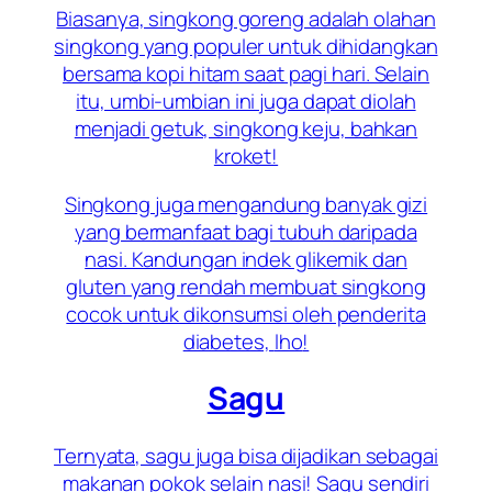
Biasanya, singkong goreng adalah olahan
singkong yang populer untuk dihidangkan
bersama kopi hitam saat pagi hari. Selain
itu, umbi-umbian ini juga dapat diolah
menjadi getuk, singkong keju, bahkan
kroket!
Singkong juga mengandung banyak gizi
yang bermanfaat bagi tubuh daripada
nasi. Kandungan indek glikemik dan
gluten yang rendah membuat singkong
cocok untuk dikonsumsi oleh penderita
diabetes,
lho
!
Sagu
Ternyata, sagu juga bisa dijadikan sebagai
makanan pokok selain nasi! Sagu sendiri