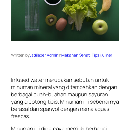
Written by
Jadilaper Admin
in
Makanan Sehat
, 
Tips Kuliner
Infused water merupakan sebutan untuk
minuman mineral yang ditambahkan dengan
berbagai buah-buahan maupun sayuran
yang dipotong tipis. Minuman ini sebenarnya
berasal dari spanyol dengan nama
aquas
frescas
.
Minuman ini dipercaya memiliki berbagai