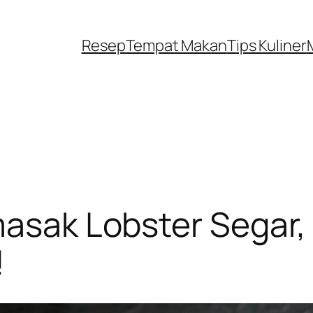
Resep
Tempat Makan
Tips Kuliner
masak Lobster Segar,
!