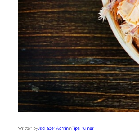
Written by
Jadilaper Admin
in
Tips Kuliner