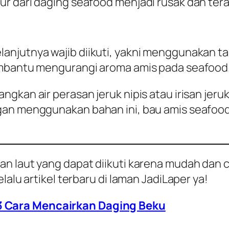
r dari daging seafood menjadi rusak dan tera
njutnya wajib diikuti, yakni menggunakan tam
embantu mengurangi aroma amis pada seafood
ngkan air perasan jeruk nipis atau irisan je
gan menggunakan bahan ini, bau amis seafood
n laut yang dapat diikuti karena mudah dan c
lalu artikel terbaru di laman JadiLaper ya!
 3 Cara Mencairkan Daging Beku