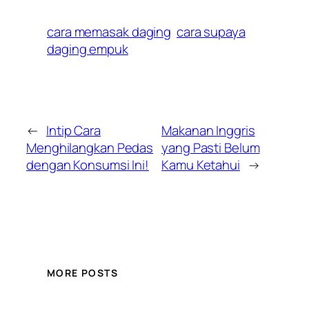
cara memasak daging
cara supaya
daging empuk
←
Intip Cara
Makanan Inggris
Menghilangkan Pedas
yang Pasti Belum
dengan Konsumsi Ini!
Kamu Ketahui
→
MORE POSTS