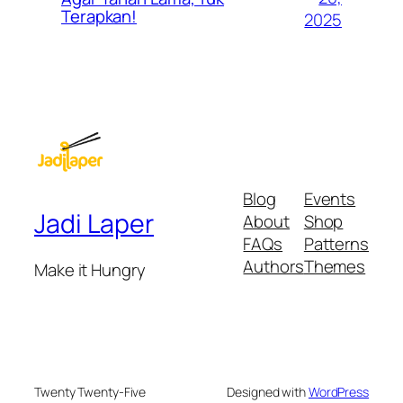
Terapkan!
2025
Blog
Events
Jadi Laper
About
Shop
FAQs
Patterns
Authors
Themes
Make it Hungry
Twenty Twenty-Five
Designed with
WordPress