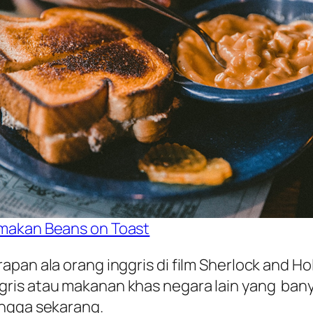
makan Beans on Toast
apan ala orang inggris di film Sherlock and H
gris atau makanan khas negara lain yang ban
ingga sekarang.