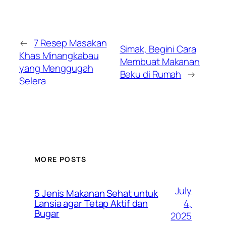
←
7 Resep Masakan
Simak, Begini Cara
Khas Minangkabau
Membuat Makanan
yang Menggugah
Beku di Rumah
→
Selera
MORE POSTS
July
5 Jenis Makanan Sehat untuk
4,
Lansia agar Tetap Aktif dan
Bugar
2025