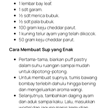
1 lembar bay leaf.
1 sdt garam.
½ sdt merica bubuk.
½ sdt pala bubuk.
100 gram keju cheddar parut.
1 kuning telur ayam yang telah dikocok.
50 gram keju cheddar parut.
Cara Membuat Sup yang Enak
Pertama-tama, biarkan puff pastry
dalam suhu ruangan sampai mudah
untuk dipotong-potong.
Untuk membuat supnya, tumis bawang
bombay terlebih dahulu hingga bening
dan mengeluarkan aroma wangi.
Selanjutnya, tambahkan daging ayam
dan aduk sampai kaku. Lalu, masukkan
wortel dan jagung manis kemudian