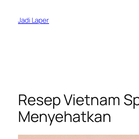
Skip
to
Jadi Laper
content
Resep Vietnam Spr
Menyehatkan