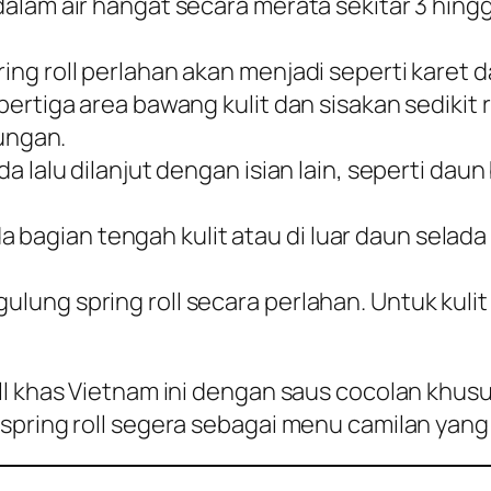
 dalam air hangat secara merata sekitar 3 hing
ring roll perlahan akan menjadi seperti karet d
sepertiga area bawang kulit dan sisakan sedikit
ungan.
lada lalu dilanjut dengan isian lain, seperti da
bagian tengah kulit atau di luar daun selada 
ulung spring roll secara perlahan. Untuk kulit 
l khas Vietnam ini dengan saus cocolan khusus
 spring roll segera sebagai menu camilan ya