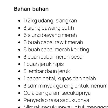
Bahan-bahan
1/2 kg udang, siangkan
3 siung bawang putih
5 siung bawang merah
5 buah cabai rawit merah
5 buah cabai merah keriting
3 buah cabai merah besar
1 buah jeruk nipis
3 lembar daun jeruk
1 papan petai, kupas dan belah
3 sdm minyak goreng untuk menum
Gula dan garam secukupnya
Penyedap rasa secukupnya
Minyak secukupnya untuk menggo