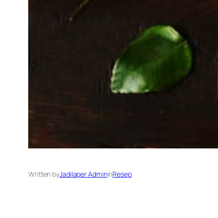
Written by
Jadilaper Admin
in
Resep