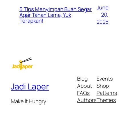
June
5 Tips Menyimpan Buah Segar
20,
Agar Tahan Lama, Yuk
Terapkan!
2025
Blog
Events
Jadi Laper
About
Shop
FAQs
Patterns
Authors
Themes
Make it Hungry