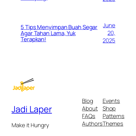
June
5 Tips Menyimpan Buah Segar
20,
Agar Tahan Lama, Yuk
Terapkan!
2025
Blog
Events
Jadi Laper
About
Shop
FAQs
Patterns
Authors
Themes
Make it Hungry