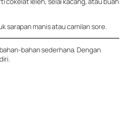
 cokelat leleh, selai kacang, atau buah
k sarapan manis atau camilan sore.
kan bahan-bahan sederhana. Dengan
iri.