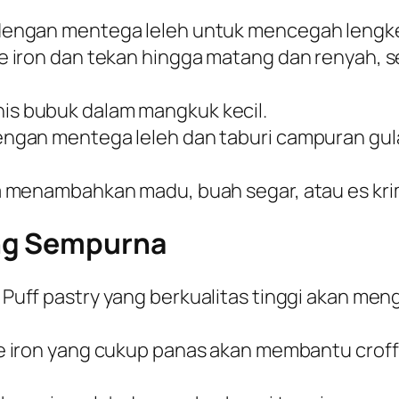
i dengan mentega leleh untuk mencegah lengk
le iron dan tekan hingga matang dan renyah, se
nis bubuk dalam mangkuk kecil.
dengan mentega leleh dan taburi campuran gula
sa menambahkan madu, buah segar, atau es krim
ang Sempurna
Puff pastry yang berkualitas tinggi akan meng
e iron yang cukup panas akan membantu crof