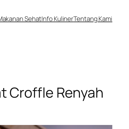
Makanan Sehat
Info Kuliner
Tentang Kami
t Croffle Renyah