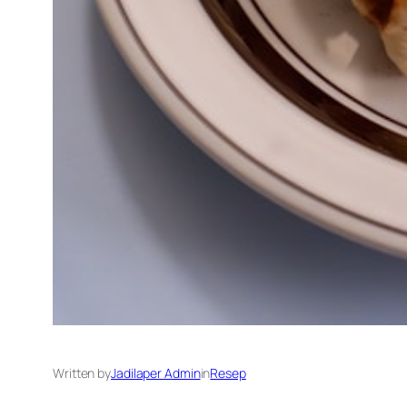
Written by
Jadilaper Admin
in
Resep