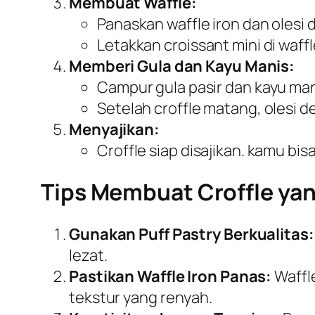
Membuat Waffle:
Panaskan waffle iron dan oles
Letakkan croissant mini di waff
Memberi Gula dan Kayu Manis:
Campur gula pasir dan kayu ma
Setelah croffle matang, olesi 
Menyajikan:
Croffle siap disajikan. kamu bi
Tips Membuat Croffle y
Gunakan Puff Pastry Berkualitas:
lezat.
Pastikan Waffle Iron Panas:
Waffl
tekstur yang renyah.