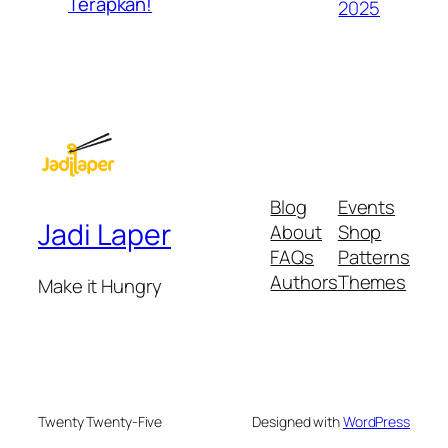
Terapkan!
2025
Blog
Events
Jadi Laper
About
Shop
FAQs
Patterns
Authors
Themes
Make it Hungry
Twenty Twenty-Five
Designed with
WordPress