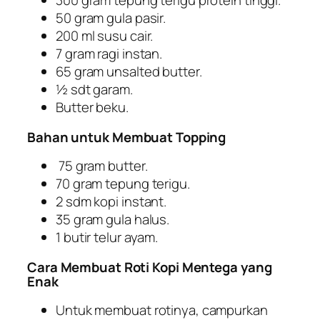
300 gram tepung terigu protein tinggi.
50 gram gula pasir.
200 ml susu cair.
7 gram ragi instan.
65 gram unsalted butter.
½ sdt garam.
Butter beku.
Bahan untuk Membuat Topping
75 gram butter.
70 gram tepung terigu.
2 sdm kopi instant.
35 gram gula halus.
1 butir telur ayam.
Cara Membuat Roti Kopi Mentega yang
Enak
Untuk membuat rotinya, campurkan