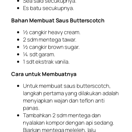
Sea sald secukupnya.
Es batu secukupnya.
Bahan Membuat Saus Butterscotch
½ cangkir heavy cream.
2 sdm mentega tawar.
½ cangkir brown sugar.
¼ sdt garam.
1 sdt ekstrak vanila.
Cara untuk Membuatnya
Untuk membuat saus butterscotch,
langkah pertama yang dilakukan adalah
menyiapkan wajan dan teflon anti
panas.
Tambahkan 2 sdm mentega dan
nyalakan kompor dengan api sedang.
Biarkan
mentega
meleleh, lalu