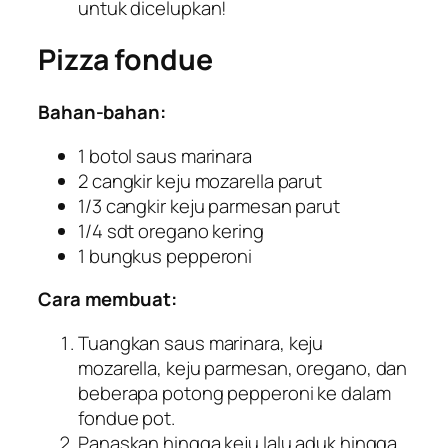
untuk dicelupkan!
Pizza fondue
Bahan-bahan:
1 botol saus
marinara
2 cangkir keju
mozarella
parut
1/3 cangkir keju
parmesan
parut
1/4 sdt
oregano
kering
1 bungkus
pepperoni
Cara membuat:
Tuangkan saus
marinara
, keju
mozarella
, keju
parmesan,
oregano
, dan
beberapa potong
pepperoni
ke dalam
fondue pot
.
Panaskan hingga keju lalu aduk hingga