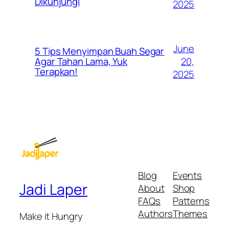
Dikunjungi
2025
June
5 Tips Menyimpan Buah Segar
20,
Agar Tahan Lama, Yuk
Terapkan!
2025
Blog
Events
Jadi Laper
About
Shop
FAQs
Patterns
Authors
Themes
Make it Hungry