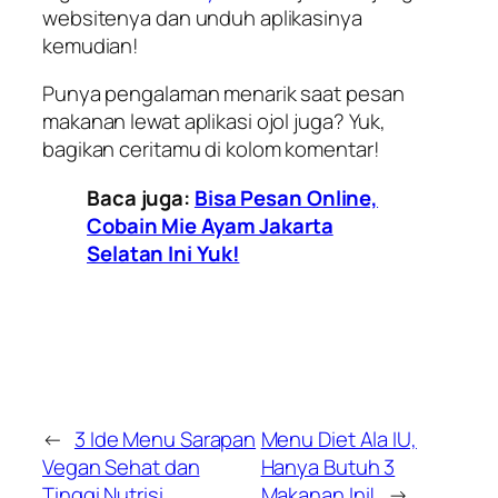
websitenya dan unduh aplikasinya
kemudian!
Punya pengalaman menarik saat pesan
makanan lewat aplikasi ojol juga? Yuk,
bagikan ceritamu di kolom komentar!
Baca juga:
Bisa Pesan Online,
Cobain Mie Ayam Jakarta
Selatan Ini Yuk!
←
3 Ide Menu Sarapan
Menu Diet Ala IU,
Vegan Sehat dan
Hanya Butuh 3
Tinggi Nutrisi
Makanan Ini!
→