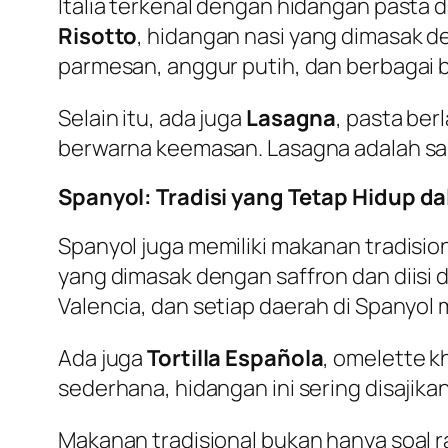
Italia terkenal dengan hidangan pasta da
Risotto
, hidangan nasi yang dimasak d
parmesan, anggur putih, dan berbagai b
Selain itu, ada juga
Lasagna
, pasta ber
berwarna keemasan. Lasagna adalah salah
Spanyol: Tradisi yang Tetap Hidup d
Spanyol juga memiliki makanan tradisio
yang dimasak dengan saffron dan diisi d
Valencia, dan setiap daerah di Spanyol m
Ada juga
Tortilla Española
, omelette k
sederhana, hidangan ini sering disajik
Makanan tradisional bukan hanya soal ra