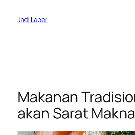
Skip
to
Jadi Laper
content
Makanan Tradisio
akan Sarat Makn