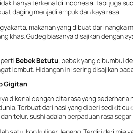
dak hanya terkenal di Indonesia, tapi juga 
at daging menjadi empuk dan kaya rasa.
ogyakarta, makanan yang dibuat dari nangka
ng khas. Gudeg biasanya disajikan dengan ayam
eperti
Bebek Betutu
, bebek yang dibumbui d
at lembut. Hidangan ini sering disajikan pad
p Gigitan
lnya dikenal dengan cita rasa yang sederhana
unia. Terbuat dari nasi yang diberi sedikit c
 dan telur, sushi adalah perpaduan rasa segar
h satu ikon kuliner Jepang. Terdiri dari mie y