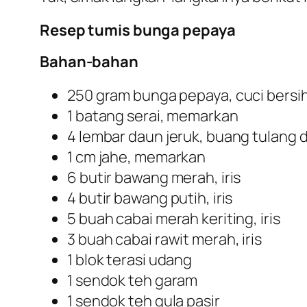
Resep tumis bunga pepaya
Bahan-bahan
250 gram bunga pepaya, cuci bersi
1 batang serai, memarkan
4 lembar daun jeruk, buang tulang
1 cm jahe, memarkan
6 butir bawang merah, iris
4 butir bawang putih, iris
5 buah cabai merah keriting, iris
3 buah cabai rawit merah, iris
1 blok terasi udang
1 sendok teh garam
1 sendok teh gula pasir