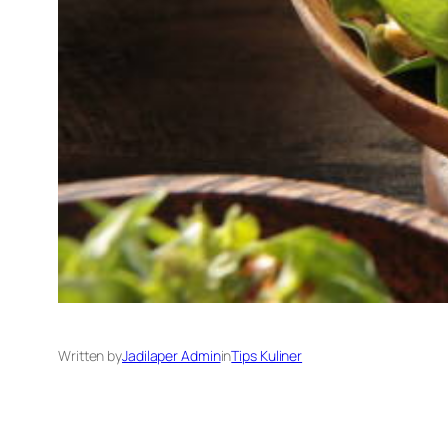
Written by
Jadilaper Admin
in
Tips Kuliner