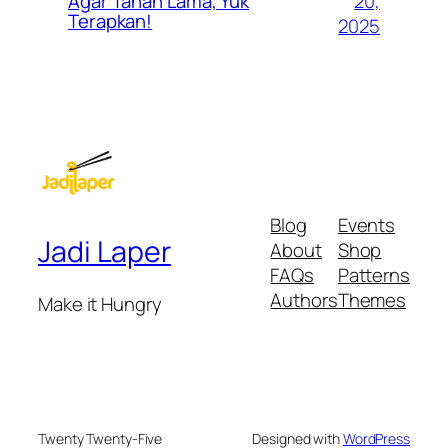
20,
Agar Tahan Lama, Yuk
Terapkan!
2025
Blog
Events
Jadi Laper
About
Shop
FAQs
Patterns
Authors
Themes
Make it Hungry
Twenty Twenty-Five
Designed with
WordPress