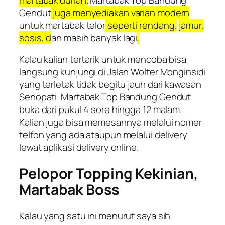
Gendut
juga menyediakan varian modern
untuk martabak telor
seperti rendang,
jamur,
sosis, d
an masih banyak lagi
.
Kalau kalian tertarik untuk mencoba bisa
langsung kunjungi di Jalan Wolter Monginsidi
yang terletak tidak begitu jauh dari kawasan
Senopati. Martabak Top Bandung Gendut
buka dari pukul 4 sore hingga 12 malam.
Kalian juga bisa memesannya melalui nomer
telfon yang ada ataupun melalui delivery
lewat aplikasi delivery online.
Pelopor Topping Kekinian,
Martabak Boss
Kalau yang satu ini menurut saya sih