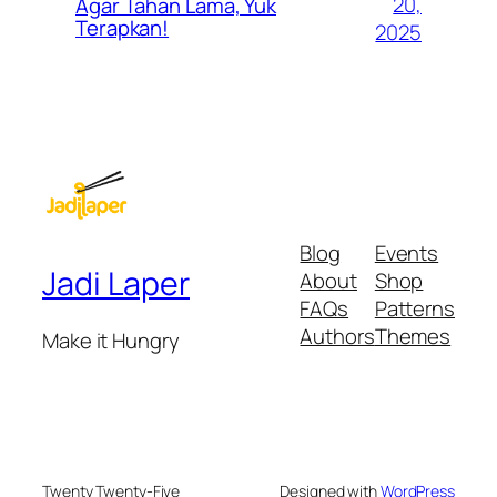
20,
Agar Tahan Lama, Yuk
Terapkan!
2025
Blog
Events
Jadi Laper
About
Shop
FAQs
Patterns
Authors
Themes
Make it Hungry
Twenty Twenty-Five
Designed with
WordPress