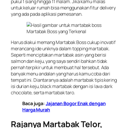
pukul 1 siang hingga 11 malam. Jika kamu malas
untuk keluar rumah bisa menggunakan fitur delivery
yang ada pada aplikasi pemesanan.
Martabak Boss yang Terkenal
Harus diakui memang Martabak Boss cukup inovatif
merancang ide uniknya dalam topping martabak.
Seperti menciptakan martabak asin yang berisi
salmon dan keju, yang saya sendiri bahkan tidak
pernah terpikir untuk membuat hal tersebut. Ada
banyak menu andalan yang harus kamu coba dari
tempat ini. Diantaranya adalah martabak tipis kering
isi durian keju, black martabak dengan isi lava dark
chocolate, serta martabak taro.
Baca juga:
Jajanan Bogor Enak dengan
Harga Murah
Rajanya Martabak Telor,