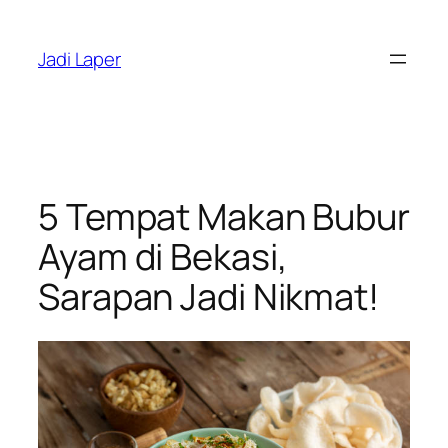
Skip
to
Jadi Laper
content
5 Tempat Makan Bubur
Ayam di Bekasi,
Sarapan Jadi Nikmat!