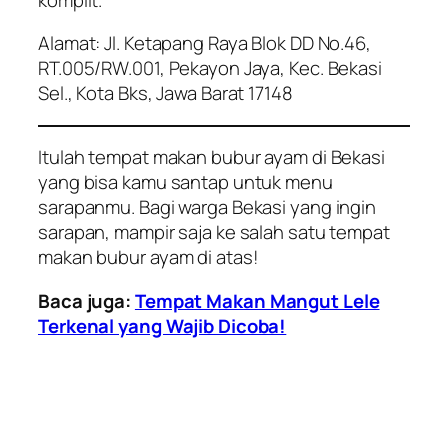
Alamat: Jl. Ketapang Raya Blok DD No.46,
RT.005/RW.001, Pekayon Jaya, Kec. Bekasi
Sel., Kota Bks, Jawa Barat 17148
Itulah tempat makan bubur ayam di Bekasi
yang bisa kamu santap untuk menu
sarapanmu. Bagi warga Bekasi yang ingin
sarapan, mampir saja ke salah satu tempat
makan bubur ayam di atas!
Baca juga:
Tempat Makan Mangut Lele
Terkenal yang Wajib Dicoba!