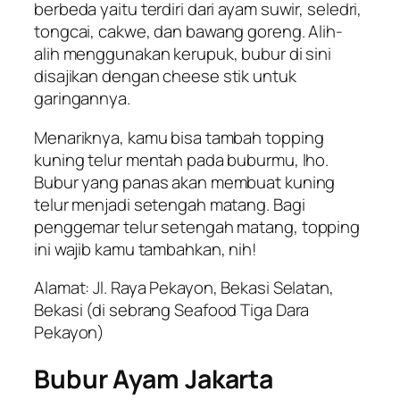
berbeda yaitu terdiri dari ayam suwir, seledri,
tongcai, cakwe, dan bawang goreng. Alih-
alih menggunakan kerupuk, bubur di sini
disajikan dengan
cheese stik
untuk
garingannya.
Menariknya, kamu bisa tambah
topping
kuning telur mentah pada buburmu, lho.
Bubur yang panas akan membuat kuning
telur menjadi setengah matang. Bagi
penggemar telur setengah matang,
topping
ini wajib kamu tambahkan, nih!
Alamat: Jl. Raya Pekayon, Bekasi Selatan,
Bekasi (di sebrang Seafood Tiga Dara
Pekayon)
Bubur Ayam Jakarta