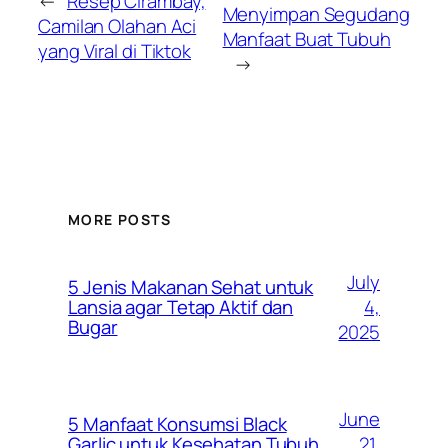
←
Resep Cirambay,
Menyimpan Segudang
Camilan Olahan Aci
Manfaat Buat Tubuh
yang Viral di Tiktok
→
MORE POSTS
July
5 Jenis Makanan Sehat untuk
4,
Lansia agar Tetap Aktif dan
Bugar
2025
June
5 Manfaat Konsumsi Black
21,
Garlic untuk Kesehatan Tubuh,