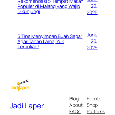
Rekomendasi 5 Tempat Makan
20,
Populer di Malang yang Wajib
Dikunjungi
2025
June
5 Tips Menyimpan Buah Segar
20,
Agar Tahan Lama, Yuk
Terapkan!
2025
Blog
Events
Jadi Laper
About
Shop
FAQs
Patterns