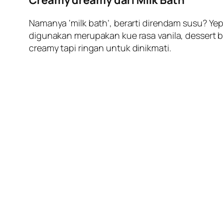
Creamy dreamy
dari Milk Bath
Namanya ‘milk bath’, berarti direndam susu? Yep
digunakan merupakan kue rasa vanila, dessert b
creamy
tapi ringan untuk dinikmati.