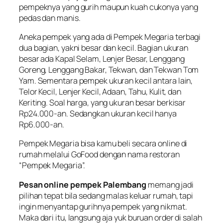
pempeknya yang gurih maupun kuah cukonya yang
pedas dan manis.
Aneka pempek yang ada di Pempek Megaria terbagi
dua bagian, yakni besar dan kecil. Bagian ukuran
besar ada Kapal Selam, Lenjer Besar, Lenggang
Goreng, Lenggang Bakar, Tekwan, dan Tekwan Tom
Yam. Sementara pempek ukuran kecil antara lain,
Telor Kecil, Lenjer Kecil, Adaan, Tahu, Kulit, dan
Keriting. Soal harga, yang ukuran besar berkisar
Rp24.000-an. Sedangkan ukuran kecil hanya
Rp6.000-an.
Pempek Megaria bisa kamu beli secara online di
rumah melalui GoFood dengan nama restoran
“Pempek Megaria”.
Pesan online pempek Palembang
memang jadi
pilihan tepat bila sedang malas keluar rumah, tapi
ingin menyantap gurihnya pempek yang nikmat.
Maka dari itu, langsung aja yuk buruan order di salah