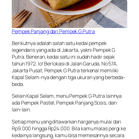
Pempek Panjang dari Pempek G Putra
Berikutnya adalah salah satu kedai pempek
legendaris yang ada di Jakarta, yakni Pempek G
Putra. Beneran, kedai satu ini sudah hadir sejak
tahun 1972, lo! Berlokasi di Jalan Garuda, No 57A,
Jakarta Pusat, Pempek G Putra terkenal memiliki
Kapal Selam-nya dengan tiga ukuran yang berbeda-
beda.
Selain Kapal Selam, menu Pempek G Putra lainnya
ada Pempek Pastel, Pempek Panjang Sosis, dan
lain-lain.
Setiap menu yang ditawarkan harganya mulai dari
Rp9.000 hingga Rp24.000. Bila kamu malas pergi ke
kedainya langsung, kamu bisa memesannya secara