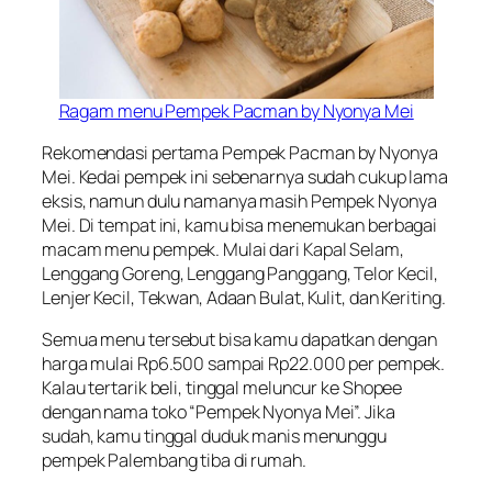
Ragam menu Pempek Pacman by Nyonya Mei
Rekomendasi pertama Pempek Pacman by Nyonya
Mei. Kedai pempek ini sebenarnya sudah cukup lama
eksis, namun dulu namanya masih Pempek Nyonya
Mei. Di tempat ini, kamu bisa menemukan berbagai
macam menu pempek. Mulai dari Kapal Selam,
Lenggang Goreng, Lenggang Panggang, Telor Kecil,
Lenjer Kecil, Tekwan, Adaan Bulat, Kulit, dan Keriting.
Semua menu tersebut bisa kamu dapatkan dengan
harga mulai Rp6.500 sampai Rp22.000 per pempek.
Kalau tertarik beli, tinggal meluncur ke Shopee
dengan nama toko “Pempek Nyonya Mei”. Jika
sudah, kamu tinggal duduk manis menunggu
pempek Palembang tiba di rumah.