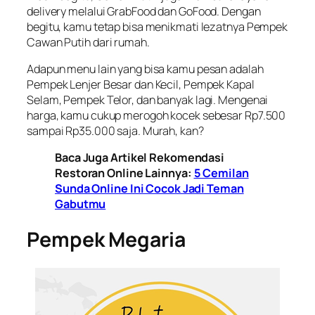
delivery melalui GrabFood dan GoFood. Dengan
begitu, kamu tetap bisa menikmati lezatnya Pempek
Cawan Putih dari rumah.
Adapun menu lain yang bisa kamu pesan adalah
Pempek Lenjer Besar dan Kecil, Pempek Kapal
Selam, Pempek Telor, dan banyak lagi. Mengenai
harga, kamu cukup merogoh kocek sebesar Rp7.500
sampai Rp35.000 saja. Murah, kan?
Baca Juga Artikel Rekomendasi
Restoran Online Lainnya:
5 Cemilan
Sunda Online Ini Cocok Jadi Teman
Gabutmu
Pempek Megaria