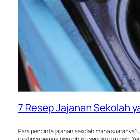
7 Resep Jajanan Sekolah y
Para pencinta jajanan sekolah mana suaranya?
pastinya semua bisa dibikin sendiri di rumah. Y