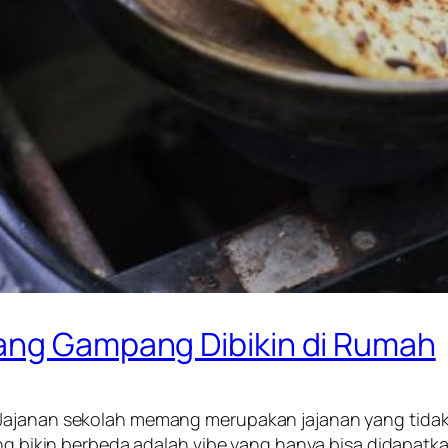
ang Gampang Dibikin di Rumah
 Jajanan sekolah memang merupakan jajanan yang tida
ang bikin berbeda adalah
vibe
yang hanya bisa didapatkan