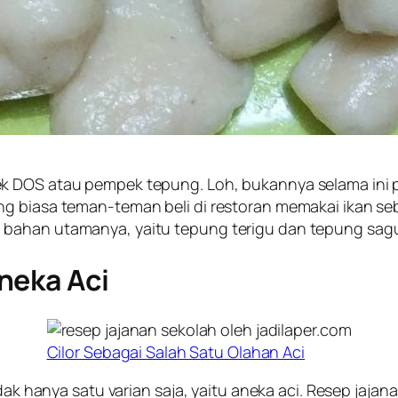
ek DOS atau pempek tepung. Loh, bukannya selama ini 
ang biasa teman-teman beli di restoran memakai ikan
 bahan utamanya, yaitu tepung terigu dan tepung sagu
neka Aci
Cilor Sebagai Salah Satu Olahan Aci
idak hanya satu varian saja, yaitu aneka aci. Resep jajan