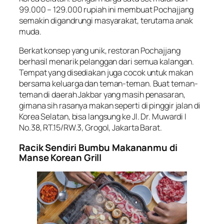
99.000 – 129.000 rupiah ini membuat Pochajjang
semakin digandrungi masyarakat, terutama anak
muda.
Berkat konsep yang unik, restoran Pochajjang
berhasil menarik pelanggan dari semua kalangan.
Tempat yang disediakan juga cocok untuk makan
bersama keluarga dan teman-teman. Buat teman-
teman di daerah Jakbar yang masih penasaran,
gimana sih rasanya makan seperti di pinggir jalan di
Korea Selatan, bisa langsung ke Jl. Dr. Muwardi I
No.38, RT.15/RW.3, Grogol, Jakarta Barat.
Racik Sendiri Bumbu Makananmu di
Manse Korean Grill