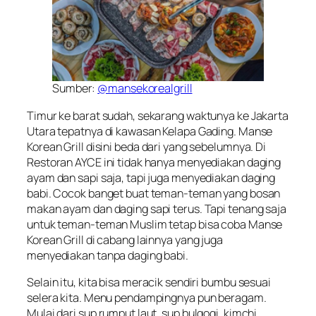
Sumber:
@mansekorealgrill
Timur ke barat sudah, sekarang waktunya ke Jakarta
Utara tepatnya di kawasan Kelapa Gading. Manse
Korean Grill disini beda dari yang sebelumnya. Di
Restoran AYCE ini tidak hanya menyediakan daging
ayam dan sapi saja, tapi juga menyediakan daging
babi. Cocok banget buat teman-teman yang bosan
makan ayam dan daging sapi terus. Tapi tenang saja
untuk teman-teman Muslim tetap bisa coba Manse
Korean Grill di cabang lainnya yang juga
menyediakan tanpa daging babi.
Selain itu, kita bisa meracik sendiri bumbu sesuai
selera kita. Menu pendampingnya pun beragam.
Mulai dari sup rumput laut, sup bulgogi, kimchi