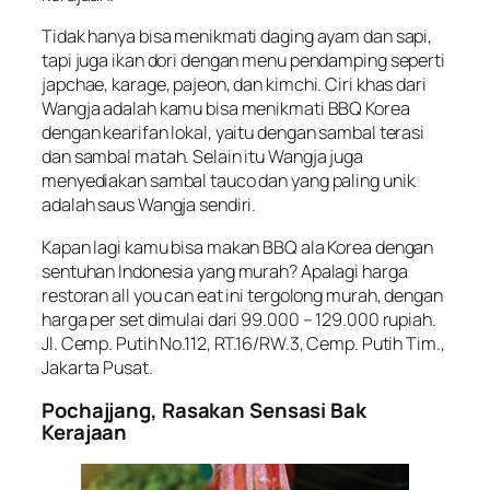
Tidak hanya bisa menikmati daging ayam dan sapi,
tapi juga ikan dori dengan menu pendamping seperti
japchae, karage, pajeon, dan kimchi. Ciri khas dari
Wangja adalah kamu bisa menikmati BBQ Korea
dengan kearifan lokal, yaitu dengan sambal terasi
dan sambal matah. Selain itu Wangja juga
menyediakan sambal tauco dan yang paling unik
adalah saus Wangja sendiri.
Kapan lagi kamu bisa makan BBQ ala Korea dengan
sentuhan Indonesia yang murah? Apalagi harga
restoran all you can eat ini tergolong murah, dengan
harga per set dimulai dari 99.000 – 129.000 rupiah.
Jl. Cemp. Putih No.112, RT.16/RW.3, Cemp. Putih Tim.,
Jakarta Pusat.
Pochajjang, Rasakan Sensasi Bak
Kerajaan