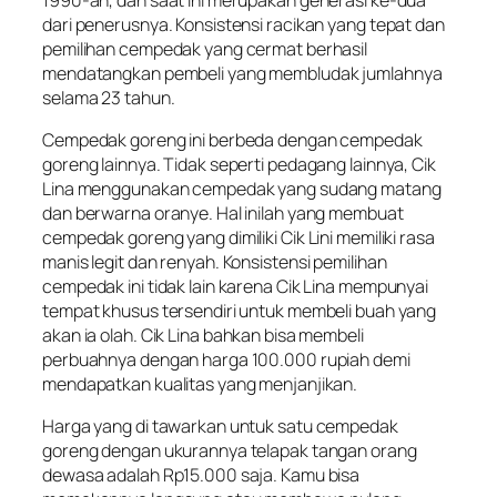
dari penerusnya. Konsistensi racikan yang tepat dan
pemilihan cempedak yang cermat berhasil
mendatangkan pembeli yang membludak jumlahnya
selama 23 tahun.
Cempedak goreng ini berbeda dengan cempedak
goreng lainnya. Tidak seperti pedagang lainnya, Cik
Lina menggunakan cempedak yang sudang matang
dan berwarna oranye. Hal inilah yang membuat
cempedak goreng yang dimiliki Cik Lini memiliki rasa
manis legit dan renyah. Konsistensi pemilihan
cempedak ini tidak lain karena Cik Lina mempunyai
tempat khusus tersendiri untuk membeli buah yang
akan ia olah. Cik Lina bahkan bisa membeli
perbuahnya dengan harga 100.000 rupiah demi
mendapatkan kualitas yang menjanjikan.
Harga yang di tawarkan untuk satu cempedak
goreng dengan ukurannya telapak tangan orang
dewasa adalah Rp15.000 saja. Kamu bisa