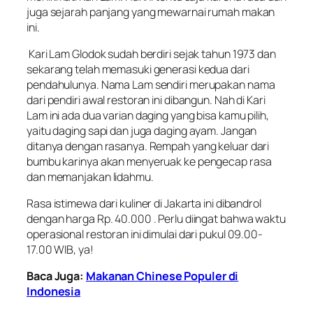
juga sejarah panjang yang mewarnai rumah makan
ini.
Kari Lam Glodok sudah berdiri sejak tahun 1973 dan
sekarang telah memasuki generasi kedua dari
pendahulunya. Nama Lam sendiri merupakan nama
dari pendiri awal restoran ini dibangun. Nah di Kari
Lam ini ada dua varian daging yang bisa kamu pilih,
yaitu daging sapi dan juga daging ayam. Jangan
ditanya dengan rasanya. Rempah yang keluar dari
bumbu karinya akan menyeruak ke pengecap rasa
dan memanjakan lidahmu.
Rasa istimewa dari kuliner di Jakarta ini dibandrol
dengan harga Rp. 40.000 . Perlu diingat bahwa waktu
operasional restoran ini dimulai dari pukul 09.00-
17.00 WIB, ya!
Baca Juga:
Makanan Chinese Populer di
Indonesia