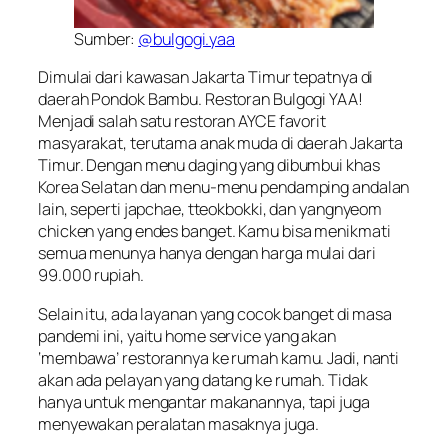
Sumber:
@bulgogi.yaa
Dimulai dari kawasan Jakarta Timur tepatnya di
daerah Pondok Bambu. Restoran Bulgogi YAA!
Menjadi salah satu restoran AYCE favorit
masyarakat, terutama anak muda di daerah Jakarta
Timur. Dengan menu daging yang dibumbui khas
Korea Selatan dan menu-menu pendamping andalan
lain, seperti japchae, tteokbokki, dan yangnyeom
chicken yang
endes banget
. Kamu bisa menikmati
semua menunya hanya dengan harga mulai dari
99.000 rupiah.
Selain itu, ada layanan yang cocok banget di masa
pandemi ini, yaitu
home service
yang akan
‘membawa’ restorannya ke rumah kamu. Jadi, nanti
akan ada pelayan yang datang ke rumah. Tidak
hanya untuk mengantar makanannya, tapi juga
menyewakan peralatan masaknya juga.