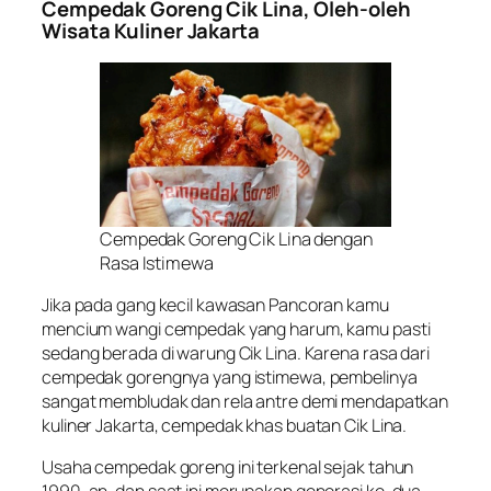
Cempedak Goreng Cik Lin
a, Oleh-oleh
Wisata Kuliner Jakarta
Cempedak Goreng Cik Lina dengan
Rasa Istimewa
Jika pada gang kecil kawasan Pancoran kamu
mencium wangi cempedak yang harum, kamu pasti
sedang berada di warung Cik Lina. Karena rasa dari
cempedak gorengnya yang istimewa, pembelinya
sangat membludak dan rela antre demi mendapatkan
kuliner Jakarta, cempedak khas buatan Cik Lina.
Usaha cempedak goreng ini terkenal sejak tahun
1990-an, dan saat ini merupakan generasi ke-dua