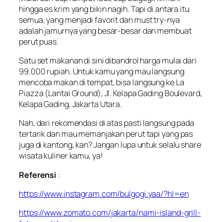
hingga es krim yang bikin nagih. Tapi di antara itu
semua, yang menjadi favorit dan
must try-
nya
adalah jamurnya yang besar-besar dan membuat
perut puas.
Satu set makanan di sini dibandrol harga mulai dari
99.000 rupiah. Untuk kamu yang mau langsung
mencoba makan di tempat, bisa langsung ke La
Piazza (Lantai Ground), Jl. Kelapa Gading Boulevard,
Kelapa Gading, Jakarta Utara.
Nah, dari rekomendasi di atas pasti langsung pada
tertarik dan mau memanjakan perut tapi yang pas
juga di kantong, kan? Jangan lupa untuk selalu
share
wisata kuliner kamu, ya!
Referensi
:
https://www.instagram.com/bulgogi.yaa/?hl=en
https://www.zomato.com/jakarta/nami-island-grill-