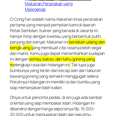
Makanan Peranakan yang
Melegenda
Ci Cong Fan adalah nama makanan khas peranakan
pertama yang menjadi perhatian kami di daerah
Petak Sembilan. Kuliner yang berada di Jakarta ini
hampir mirip dengan kwetiau yang berbentuk putih,
panjang dan kenyal. Makanan ini
berisikan udang dan
bengk
u
ang y
ang membuat cita rasanya lebih segar
dan manis. Kamu juga dapat menambahkan kudapan
ini dengan
somay, bakso, dan tahu goreng yang
m
elengkapi rasa dari hidangan ini
.
Tak lupa juga
bumbunya yang terdiri dari kecap asin dan taburan
bawang goreng yang semakin menggugah selera.
Pokoknya Hidangan ini memiliki isi dan bumbu yang
siap memanjakan lidah kalian.
Ohiya untuk pencinta pedas, di sini juga ada sambal
oriental yang siap membakar lidah. Hidangan ini
dibandrol dengan harga seporsinya Rp. 15.000-
20.000 untuk memuaskan lidah dan perutmu.