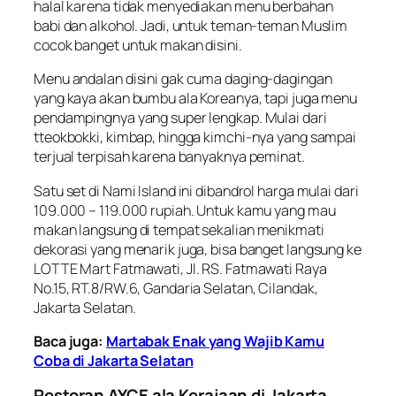
halal karena tidak menyediakan menu berbahan
babi dan alkohol. Jadi, untuk teman-teman Muslim
cocok banget untuk makan disini.
Menu andalan disini gak cuma daging-dagingan
yang kaya akan bumbu ala Koreanya, tapi juga menu
pendampingnya yang super lengkap. Mulai dari
tteokbokki, kimbap, hingga kimchi-nya yang sampai
terjual terpisah karena banyaknya peminat.
Satu set di Nami Island ini dibandrol harga mulai dari
109.000 – 119.000 rupiah. Untuk kamu yang mau
makan langsung di tempat sekalian menikmati
dekorasi yang menarik juga, bisa banget langsung ke
LOTTE Mart Fatmawati, Jl. RS. Fatmawati Raya
No.15, RT.8/RW.6, Gandaria Selatan, Cilandak,
Jakarta Selatan.
Baca juga:
Martabak Enak yang Wajib Kamu
Coba di Jakarta Selatan
Restoran AYCE ala Kerajaan di Jakarta