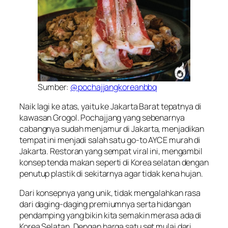
Sumber:
@pochajjangkoreanbbq
Naik lagi ke atas, yaitu ke Jakarta Barat tepatnya di
kawasan Grogol. Pochajjang yang sebenarnya
cabangnya sudah menjamur di Jakarta, menjadikan
tempat ini menjadi salah satu
go-to
AYCE murah di
Jakarta. Restoran yang sempat viral ini, mengambil
konsep tenda makan seperti di Korea selatan dengan
penutup plastik di sekitarnya agar tidak kena hujan.
Dari konsepnya yang unik, tidak mengalahkan rasa
dari daging-daging premiumnya serta hidangan
pendamping yang bikin kita semakin merasa ada di
Korea Selatan. Dengan harga satu set mulai dari