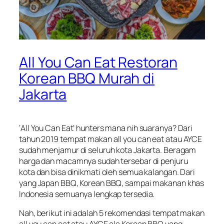
All You Can Eat Restoran
Korean BBQ Murah di
Jakarta
‘
All You Can Eat
’
hunters
mana nih suaranya? Dari
tahun 2019 tempat makan
all you can eat
atau AYCE
sudah menjamur di seluruh kota Jakarta. Beragam
harga dan macamnya sudah tersebar di penjuru
kota dan bisa dinikmati oleh semua kalangan. Dari
yang Japan BBQ, Korean BBQ, sampai makanan khas
Indonesia semuanya lengkap tersedia.
Nah, berikut ini adalah 5 rekomendasi tempat makan