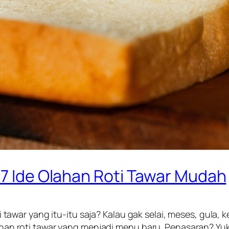
 7 Ide Olahan Roti Tawar Mudah
r yang itu-itu saja? Kalau gak selai, meses, gula, keju
lahan roti tawar yang menjadi menu baru. Penasaran? Yuk