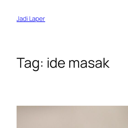
Skip
to
Jadi Laper
content
Tag:
ide masak