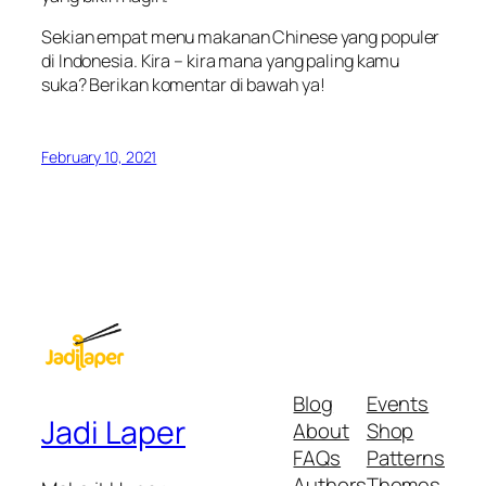
Sekian empat menu makanan Chinese yang populer
di Indonesia. Kira – kira mana yang paling kamu
suka? Berikan komentar di bawah ya!
February 10, 2021
Blog
Events
Jadi Laper
About
Shop
FAQs
Patterns
Authors
Themes