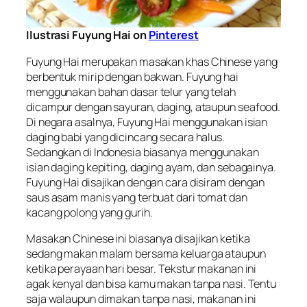
Ilustrasi Fuyung Hai on
Pinterest
Fuyung Hai merupakan masakan khas
Chinese
yang
berbentuk mirip dengan bakwan. Fuyung hai
menggunakan bahan dasar telur yang telah
dicampur dengan sayuran, daging, ataupun
seafood
.
Di negara asalnya, Fuyung Hai menggunakan isian
daging babi yang dicincang secara halus.
Sedangkan di Indonesia biasanya menggunakan
isian daging kepiting, daging ayam, dan sebagainya.
Fuyung Hai disajikan dengan cara disiram dengan
saus asam manis yang terbuat dari tomat dan
kacang polong yang gurih.
Masakan
Chinese
ini biasanya disajikan ketika
sedang makan malam bersama keluarga ataupun
ketika perayaan hari besar. Tekstur makanan ini
agak kenyal dan bisa kamu makan tanpa nasi. Tentu
saja walaupun dimakan tanpa nasi, makanan ini