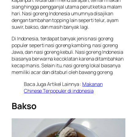
kapanpun. Mulai dari menu sarapan, teman makan
siang hingga pengganjal utama perut ketika malam
hari. Nasi goreng Indonesia umumnya disajikan
dengan tambahan
topping
lain seperti telur, ayam
suwir, bakso, dan masih banyak lagi.
Di Indonesia, terdapat banyak jenis nasi goreng
populer seperti nasi goreng kambing, nasi goreng
Jawa, dan nasi goreng kebuli. Nasi goreng Indonesia
biasanya berwarna kecoklatan karena ditambahkan
kecap manis. Selain itu, nasi goreng lokal biasanya
memiliki acar dan ditaburi oleh bawang goreng.
Baca Juga Artikel Lainnya :
Makanan
Chinese Terpopuler di indonesia
Bakso