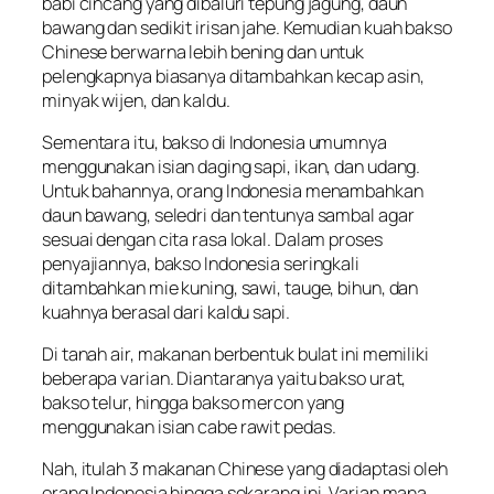
babi cincang yang dibaluri tepung jagung, daun
bawang dan sedikit irisan jahe. Kemudian kuah bakso
Chinese
berwarna lebih bening dan untuk
pelengkapnya biasanya ditambahkan kecap asin,
minyak wijen, dan kaldu.
Sementara itu, bakso di Indonesia umumnya
menggunakan isian daging sapi, ikan, dan udang.
Untuk bahannya, orang Indonesia menambahkan
daun bawang, seledri dan tentunya sambal agar
sesuai dengan cita rasa lokal. Dalam proses
penyajiannya, bakso Indonesia seringkali
ditambahkan mie kuning, sawi, tauge, bihun, dan
kuahnya berasal dari kaldu sapi.
Di tanah air, makanan berbentuk bulat ini memiliki
beberapa varian. Diantaranya yaitu bakso urat,
bakso telur, hingga bakso mercon yang
menggunakan isian cabe rawit pedas.
Nah, itulah 3 makanan
Chinese
yang diadaptasi oleh
orang Indonesia hingga sekarang ini. Varian mana