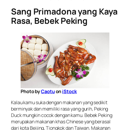
Sang Primadona yang Kaya
Rasa, Bebek Peking
Photo by
Caotu
on
iStock
Kalau kamu suka dengan makanan yang sedikit
berminyak dan memiliki rasa yang gurih, Peking
Duck
mungkin cocok dengan kamu. Bebek Peking
merupakan makanan khas
Chinese
yang berasal
dari kota Beijing, Tiongkok dan Taiwan. Makanan