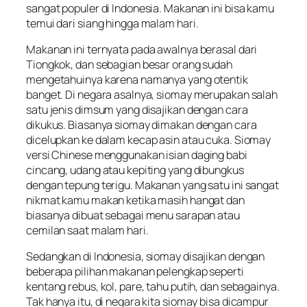
sangat populer di Indonesia. Makanan ini bisa kamu
temui dari siang hingga malam hari.
Makanan ini ternyata pada awalnya berasal dari
Tiongkok, dan sebagian besar orang sudah
mengetahuinya karena namanya yang otentik
banget. Di negara asalnya, siomay merupakan salah
satu jenis dimsum yang disajikan dengan cara
dikukus. Biasanya siomay dimakan dengan cara
dicelupkan ke dalam kecap asin atau cuka. Siomay
versi
Chinese
menggunakan isian daging babi
cincang, udang atau kepiting yang dibungkus
dengan tepung terigu. Makanan yang satu ini sangat
nikmat kamu makan ketika masih hangat dan
biasanya dibuat sebagai menu sarapan atau
cemilan saat malam hari.
Sedangkan di Indonesia, siomay disajikan dengan
beberapa pilihan makanan pelengkap seperti
kentang rebus, kol, pare, tahu putih, dan sebagainya.
Tak hanya itu, di negara kita siomay bisa dicampur