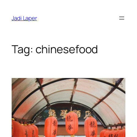
Skip
to
Jadi Laper
content
Tag:
chinesefood