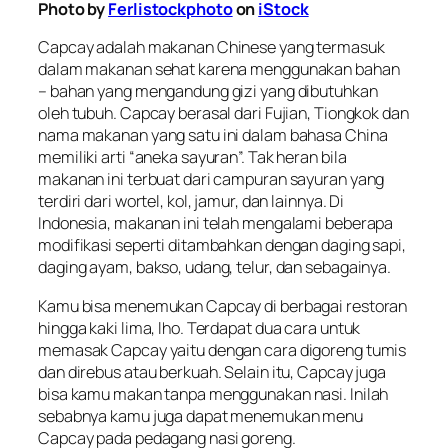
Photo by
Ferlistockphoto
on
iStock
Capcay adalah makanan Chinese yang termasuk
dalam makanan sehat karena menggunakan bahan
– bahan yang mengandung gizi yang dibutuhkan
oleh tubuh. Capcay berasal dari Fujian, Tiongkok dan
nama makanan yang satu ini dalam bahasa China
memiliki arti “aneka sayuran”. Tak heran bila
makanan ini terbuat dari campuran sayuran yang
terdiri dari wortel, kol, jamur, dan lainnya. Di
Indonesia, makanan ini telah mengalami beberapa
modifikasi seperti ditambahkan dengan daging sapi,
daging ayam, bakso, udang, telur, dan sebagainya.
Kamu bisa menemukan Capcay di berbagai restoran
hingga kaki lima, lho. Terdapat dua cara untuk
memasak Capcay yaitu dengan cara digoreng tumis
dan direbus atau berkuah. Selain itu, Capcay juga
bisa kamu makan tanpa menggunakan nasi. Inilah
sebabnya kamu juga dapat menemukan menu
Capcay pada pedagang nasi goreng.