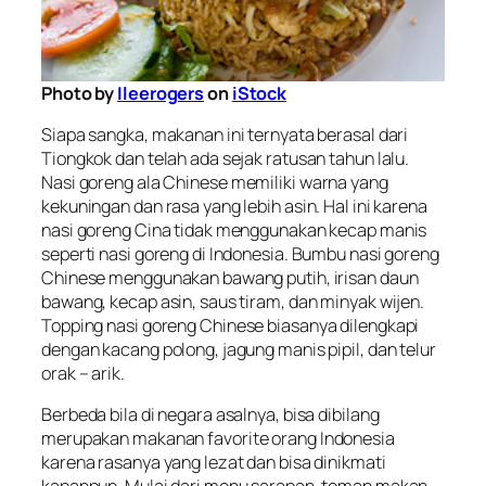
Photo by
Ileerogers
on
iStock
Siapa sangka, makanan ini ternyata berasal dari
Tiongkok dan telah ada sejak ratusan tahun lalu.
Nasi goreng ala
Chinese
memiliki warna yang
kekuningan dan rasa yang lebih asin. Hal ini karena
nasi goreng Cina tidak menggunakan kecap manis
seperti nasi goreng di Indonesia. Bumbu nasi goreng
Chinese menggunakan bawang putih, irisan daun
bawang, kecap asin, saus tiram, dan minyak wijen.
Topping
nasi goreng Chinese biasanya dilengkapi
dengan kacang polong, jagung manis pipil, dan telur
orak – arik.
Berbeda bila di negara asalnya, bisa dibilang
merupakan makanan
favorite
orang Indonesia
karena rasanya yang lezat dan bisa dinikmati