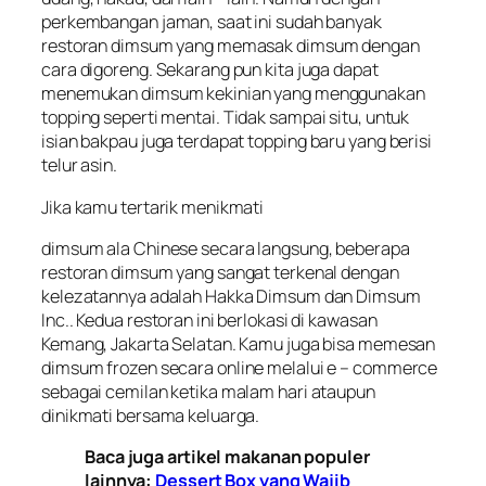
perkembangan jaman, saat ini sudah banyak
restoran dimsum yang memasak dimsum dengan
cara digoreng. Sekarang pun kita juga dapat
menemukan dimsum kekinian yang menggunakan
topping
seperti mentai. Tidak sampai situ, untuk
isian bakpau juga terdapat
topping
baru yang berisi
telur asin.
Jika kamu tertarik menikmati
dimsum ala
Chinese
secara langsung, beberapa
restoran dimsum yang sangat terkenal dengan
kelezatannya adalah Hakka Dimsum dan Dimsum
Inc.. Kedua restoran ini berlokasi di kawasan
Kemang, Jakarta Selatan. Kamu juga bisa memesan
dimsum
frozen
secara online melalui
e –
commerce
sebagai cemilan ketika malam hari ataupun
dinikmati bersama keluarga.
Baca juga artikel makanan populer
lainnya:
Dessert Box yang Wajib