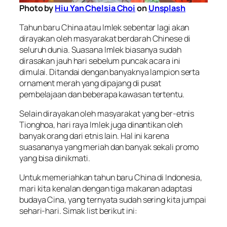
Photo by
Hiu Yan Chelsia Choi
on
Unsplash
Tahun baru China atau Imlek sebentar lagi akan
dirayakan oleh masyarakat berdarah
Chinese
di
seluruh dunia. Suasana Imlek biasanya sudah
dirasakan jauh hari sebelum puncak acara ini
dimulai. Ditandai dengan banyaknya lampion serta
ornament merah yang dipajang di pusat
pembelajaan dan beberapa kawasan tertentu.
Selain dirayakan oleh masyarakat yang ber-etnis
Tionghoa, hari raya Imlek juga dinantikan oleh
banyak orang dari etnis lain. Hal ini karena
suasananya yang meriah dan banyak sekali promo
yang bisa dinikmati.
Untuk memeriahkan tahun baru China di Indonesia,
mari kita kenalan dengan tiga makanan adaptasi
budaya Cina, yang ternyata sudah sering kita jumpai
sehari-hari. Simak
list
berikut ini: