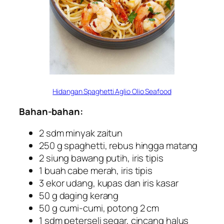
Hidangan Spaghetti Aglio Olio Seafood
Bahan-bahan:
2 sdm minyak zaitun
250 g spaghetti, rebus hingga matang
2 siung bawang putih, iris tipis
1 buah cabe merah, iris tipis
3 ekor udang, kupas dan iris kasar
50 g daging kerang
50 g cumi-cumi, potong 2 cm
1 sdm peterseli segar, cincang halus