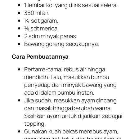
1 lembar kol yang diiris sesuai selera.
350 ml air.
¼ sdt garam.
⅛ sdt merica.
2 sdm minyak panas.
Bawang goreng secukupnya.
Cara Pembuatannya
Pertama-tama, rebus air hingga
mendidih. Lalu, masukkan bumbu
penyedap dan minyak bawang yang
ada di dalam bumbu instan.
Jika sudah, masukkan ayam cincang
dan masak hingga berubah warna.
Sisihkan ayam untuk dijadikan sebagai
topping
.
Gunakan kuah bekas merebus ayam,
masukkan kol, telur, dan bakso ikan ke